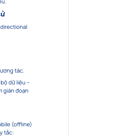
ệu.
sử
directional 
tương tác.
bộ dữ liệu – 
m gián đoạn 
ile (offline) 
y tắc: