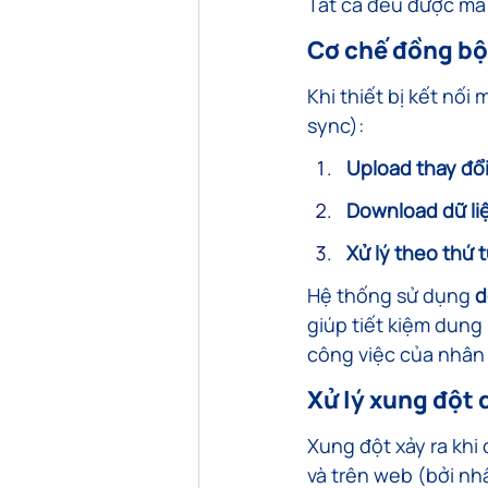
Tất cả đều được mã 
Cơ chế đồng bộ
Khi thiết bị kết nối
sync):
Upload thay đổ
Download dữ li
Xử lý theo thứ t
Hệ thống sử dụng 
d
giúp tiết kiệm dung 
công việc của nhân 
Xử lý xung đột 
Xung đột xảy ra khi
và trên web (bởi nh