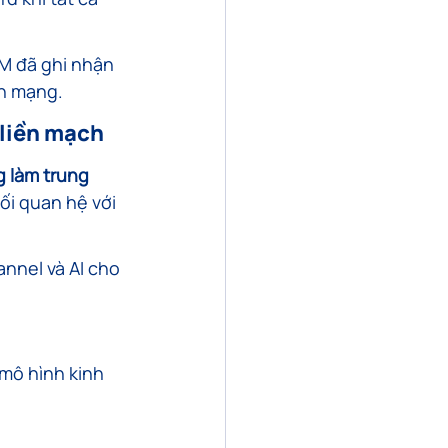
 đã ghi nhận 
ạn mạng.
 liền mạch
g làm trung 
mối quan hệ với 
nnel và AI cho 
mô hình kinh 