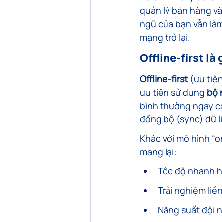
quản lý bán hàng v
ngũ của bạn vẫn làm
mạng trở lại.
Offline-first là
Offline-first
 (ưu tiê
ưu tiên sử dụng 
bộ 
bình thường ngay cả
đồng bộ (sync) dữ l
Khác với mô hình “on
mang lại:
Tốc độ nhanh h
Trải nghiệm liề
Năng suất đội ng