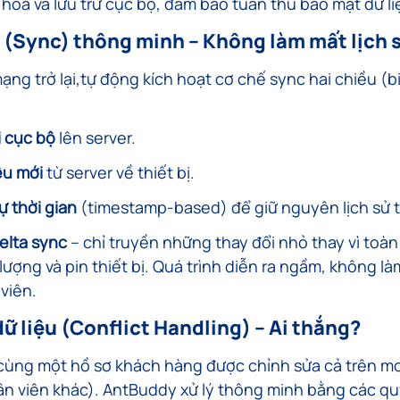
hóa và lưu trữ cục bộ, đảm bảo tuân thủ bảo mật dữ li
 (Sync) thông minh – Không làm mất lịch 
 mạng trở lại,tự động kích hoạt cơ chế sync hai chiều (bi
i cục bộ
 lên server.
ệu mới
 từ server về thiết bị.
ự thời gian
 (timestamp-based) để giữ nguyên lịch sử 
elta sync
 – chỉ truyền những thay đổi nhỏ thay vì toàn 
lượng và pin thiết bị. Quá trình diễn ra ngầm, không là
viên.
dữ liệu (Conflict Handling) – Ai thắng?
 cùng một hồ sơ khách hàng được chỉnh sửa cả trên mob
ân viên khác). AntBuddy xử lý thông minh bằng các qu