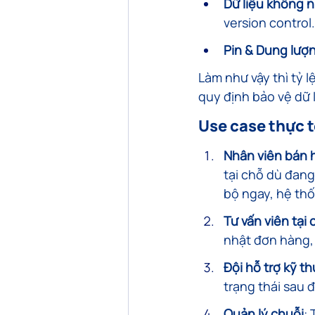
Dữ liệu không 
version control.
Pin & Dung lượ
Làm như vậy thì tỷ 
quy định bảo vệ dữ 
Use case thực t
Nhân viên bán h
tại chỗ dù đan
bộ ngay, hệ thố
Tư vấn viên tại
nhật đơn hàng, 
Đội hỗ trợ kỹ th
trạng thái sau 
Quản lý chuỗi
: