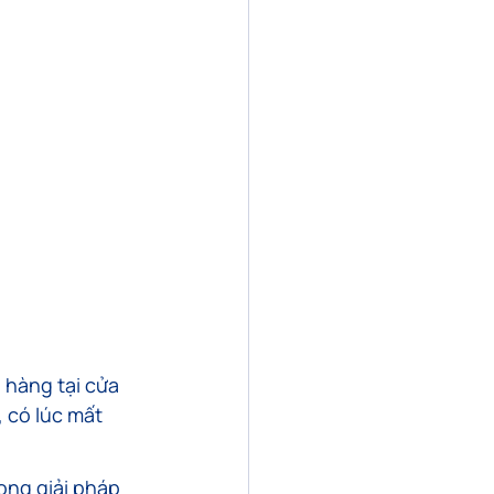
 hàng tại cửa 
 có lúc mất 
ong giải pháp 