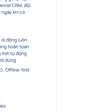
annel CRM, đội 
 ngay khi có 
 di động luôn 
ộng hoàn toàn 
g mới tự động 
ười dùng.
 Offline-first 
les.