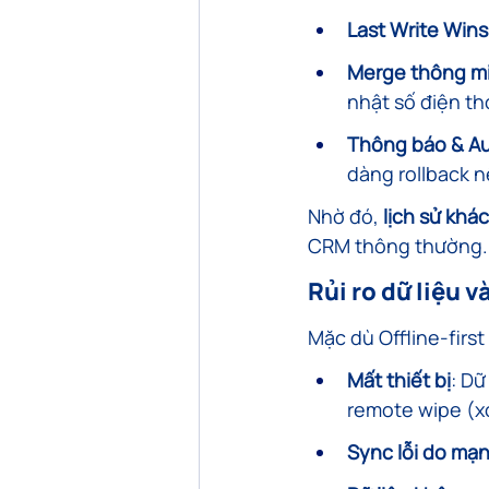
Last Write Wins
Merge thông m
nhật số điện th
Thông báo & Au
dàng rollback n
Nhờ đó, 
lịch sử khá
CRM thông thường.
Rủi ro dữ liệu 
Mặc dù Offline-first 
Mất thiết bị
: Dữ
remote wipe (xó
Sync lỗi do mạ