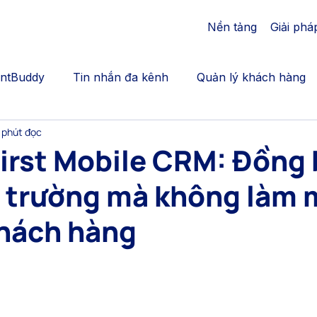
Nền tảng
Giải phá
AntBuddy
Tin nhắn đa kênh
Quản lý khách hàng
 phút đọc
cation
Bán thêm | Upsales, crosssell
Gắn kết khác
first Mobile CRM: Đồng
n trường mà không làm 
Call Center | AntBuddy Blog
Chăm sóc khách hàng
khách hàng
động hóa marketing
dịch vụ chăm sóc khách hàng đa