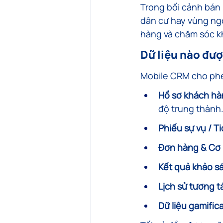
Trong bối cảnh bán 
dân cư hay vùng ngoạ
hàng và chăm sóc k
Dữ liệu nào đư
Mobile CRM cho phép
Hồ sơ khách hà
độ trung thành
Phiếu sự vụ / T
Đơn hàng & Cơ 
Kết quả khảo sá
Lịch sử tương t
Dữ liệu gamific