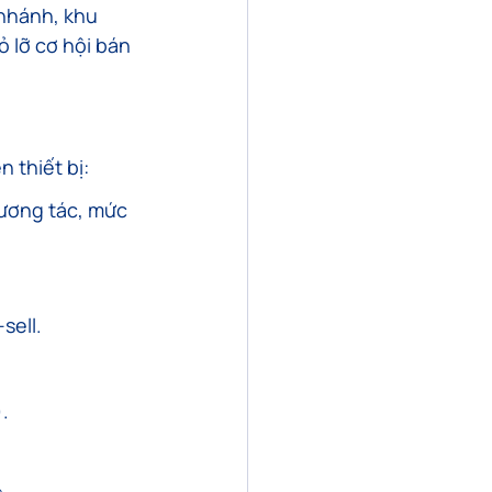
nhánh, khu 
ỏ lỡ cơ hội bán 
 thiết bị:
tương tác, mức 
sell.
.