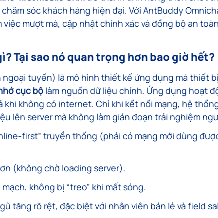
à chăm sóc khách hàng hiện đại. Với AntBuddy Omnich
 việc mượt mà, cập nhật chính xác và đồng bộ an toàn
 gì? Tại sao nó quan trọng hơn bao giờ hết?
n ngoại tuyến) là mô hình thiết kế ứng dụng mà thiết bị
nhớ cục bộ
 làm nguồn dữ liệu chính. Ứng dụng hoạt đ
 khi không có internet. Chỉ khi kết nối mạng, hệ thốn
iệu lên server mà không làm gián đoạn trải nghiệm ng
line-first” truyền thống (phải có mạng mới dùng được),
ơn (không chờ loading server).
n mạch, không bị “treo” khi mất sóng.
ũ tăng rõ rệt, đặc biệt với nhân viên bán lẻ và field sa