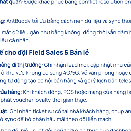
nhất quán
: Được khắc phục bằng conflict resolution en
ng
: AntBuddy tối ưu bằng cách nén dữ liệu và sync th
lệ mất dữ liệu gần như bằng không, đồng thời vẫn đảm 
liệu cá nhân.
ế cho đội Field Sales & Bán lẻ
àng đi thị trường
: Ghi nhận lead mới, cập nhật nhu c
g ở khu vực không có sóng 4G/5G. Về văn phòng hoặc 
ng tự động tạo cơ hội bán hàng và gợi ý kịch bản teles
 cửa hàng
: Khi khách đông, POS hoặc mạng cửa hàng l
phát voucher loyalty thời gian thực.
uật
: Ghi nhận ticket sự cố tại nhà khách hàng, chụp ản
đó sync để bộ phận hậu mãi theo dõi liền mạch.
 Theo dõi hiệu suất đội ngũ thời gian thực qua dashboar