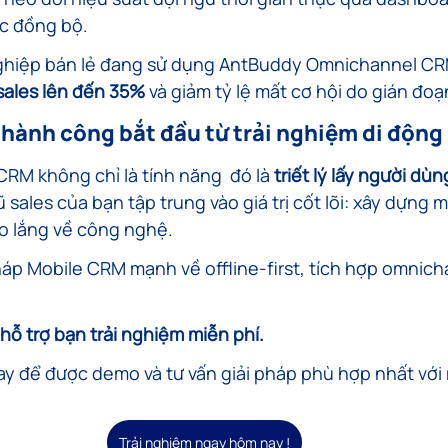
ợc đồng bộ.
hiệp bán lẻ đang sử dụng AntBuddy Omnichannel CRM
sales lên đến 35%
 và giảm tỷ lệ mất cơ hội do gián đo
hành công bắt đầu từ trải nghiệm di động
 CRM không chỉ là tính năng  đó là 
triết lý lấy người dùn
ũ sales của bạn tập trung vào giá trị cốt lõi: xây dựng 
lo lắng về công nghệ.
háp Mobile CRM mạnh về offline-first, tích hợp omnicha
ỗ trợ bạn trải nghiệm miễn phí.
y để được demo và tư vấn giải pháp phù hợp nhất với 
Trải nghiệm ngay hôm nay !