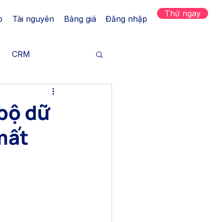
Thử ngay
p
Tài nguyên
Bảng giá
Đăng nhập
CRM
h hàng
 bộ dữ
mất
Tăng trưởng
 kênh