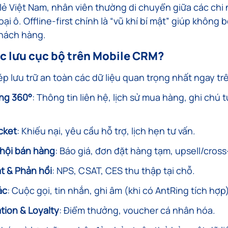
lẻ Việt Nam, nhân viên thường di chuyển giữa các chi 
i ô. Offline-first chính là “vũ khí bí mật” giúp không b
hách hàng.
ợc lưu cục bộ trên Mobile CRM?
 lưu trữ an toàn các dữ liệu quan trọng nhất ngay trên
ng 360°
: Thông tin liên hệ, lịch sử mua hàng, ghi chú 
.
icket
: Khiếu nại, yêu cầu hỗ trợ, lịch hẹn tư vấn.
hội bán hàng
: Báo giá, đơn đặt hàng tạm, upsell/cross-
t & Phản hồi
: NPS, CSAT, CES thu thập tại chỗ.
ác
: Cuộc gọi, tin nhắn, ghi âm (khi có AntRing tích hợp)
ation & Loyalty
: Điểm thưởng, voucher cá nhân hóa.