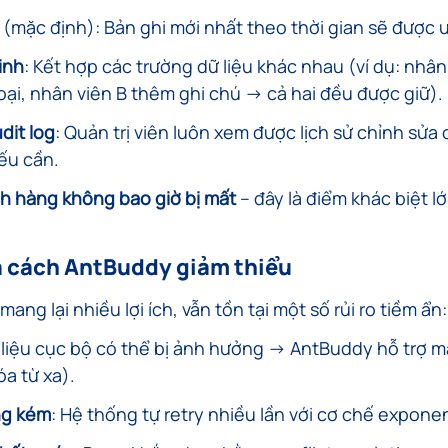
 (mặc định): Bản ghi mới nhất theo thời gian sẽ được ư
inh
: Kết hợp các trường dữ liệu khác nhau (ví dụ: nhân
oại, nhân viên B thêm ghi chú → cả hai đều được giữ).
dit log
: Quản trị viên luôn xem được lịch sử chỉnh sửa c
ếu cần.
ch hàng không bao giờ bị mất
 – đây là điểm khác biệt l
và cách AntBuddy giảm thiểu
mang lại nhiều lợi ích, vẫn tồn tại một số rủi ro tiềm ẩn:
 liệu cục bộ có thể bị ảnh hưởng → AntBuddy hỗ trợ 
a từ xa).
ng kém
: Hệ thống tự retry nhiều lần với cơ chế exponen