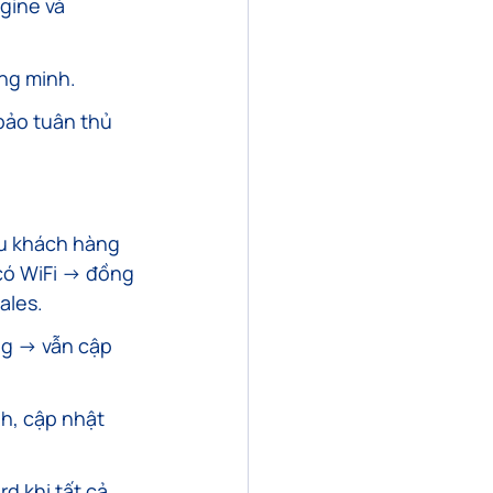
gine và 
ông minh.
bảo tuân thủ 
ầu khách hàng 
có WiFi → đồng 
ales.
ag → vẫn cập 
h, cập nhật 
d khi tất cả 