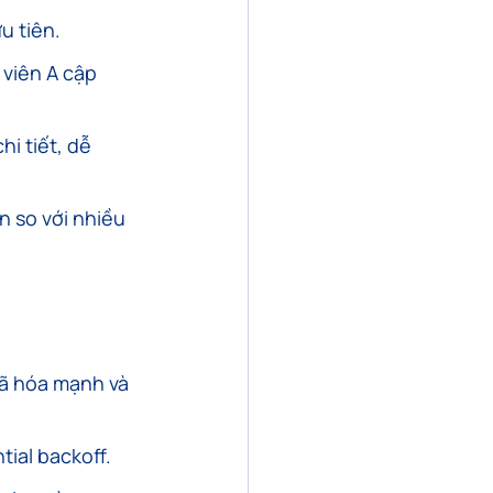
u tiên.
 viên A cập 
hi tiết, dễ 
ớn so với nhiều 
mã hóa mạnh và 
tial backoff.