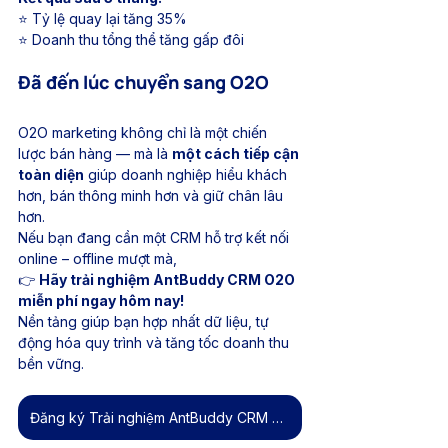
⭐ Tỷ lệ quay lại tăng 35%
⭐ Doanh thu tổng thể tăng gấp đôi
Đã đến lúc chuyển sang O2O
O2O marketing không chỉ là một chiến 
lược bán hàng — mà là 
một cách tiếp cận 
toàn diện
 giúp doanh nghiệp hiểu khách 
hơn, bán thông minh hơn và giữ chân lâu 
hơn.
Nếu bạn đang cần một CRM hỗ trợ kết nối 
online – offline mượt mà,
👉 
Hãy trải nghiệm AntBuddy CRM O2O 
miễn phí ngay hôm nay!
Nền tảng giúp bạn hợp nhất dữ liệu, tự 
động hóa quy trình và tăng tốc doanh thu 
bền vững.
Đăng ký Trải nghiệm AntBuddy CRM O2O ngay