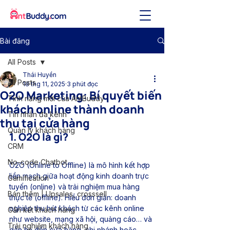
Bài đăng
All Posts
Thái Huyền
All Posts
18 thg 11, 2025
3 phút đọc
O2O Marketing: Bí quyết biến
Tính năng mới của AntBuddy
khách online thành doanh
Tin nhắn đa kênh
thu tại cửa hàng
Quản lý khách hàng
1. O2O là gì?
CRM
No-code Chatbot
O2O (Online to Offline) là mô hình kết hợp 
liền mạch giữa hoạt động kinh doanh trực 
Gamification
tuyến (online) và trải nghiệm mua hàng 
Bán thêm | Upsales, crosssell
thực tế (offline). Hiểu đơn giản: doanh 
nghiệp thu hút khách từ các kênh online 
Gắn kết khách hàng
như website, mạng xã hội, quảng cáo… và 
Trải nghiệm khách hàng
dẫn họ đến cửa hàng, chi nhánh hoặc 