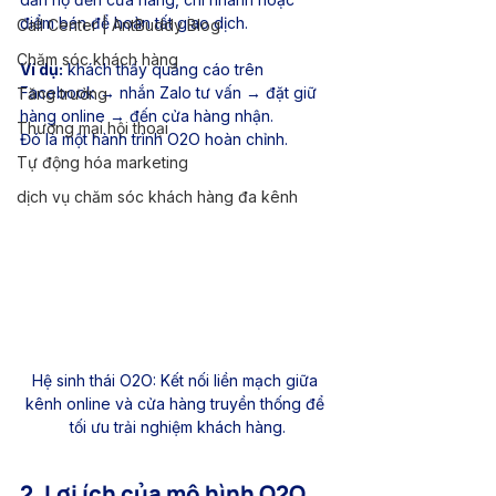
điểm bán để hoàn tất giao dịch.
Call Center | AntBuddy Blog
Chăm sóc khách hàng
Ví dụ:
 khách thấy quảng cáo trên 
Facebook → nhắn Zalo tư vấn → đặt giữ 
Tăng trưởng
hàng online → đến cửa hàng nhận. 
Thương mại hội thoại
Đó là một hành trình O2O hoàn chỉnh.
Tự động hóa marketing
dịch vụ chăm sóc khách hàng đa kênh
Hệ sinh thái O2O: Kết nối liền mạch giữa 
kênh online và cửa hàng truyền thống để 
tối ưu trải nghiệm khách hàng.
2. Lợi ích của mô hình O2O 