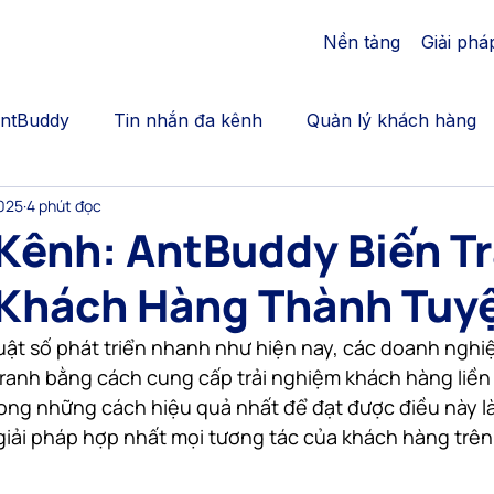
Nền tảng
Giải phá
AntBuddy
Tin nhắn đa kênh
Quản lý khách hàng
2025
4 phút đọc
cation
Bán thêm | Upsales, crosssell
Gắn kết khác
Kênh: AntBuddy Biến Tr
Khách Hàng Thành Tuyệ
Call Center | AntBuddy Blog
Chăm sóc khách hàng
huật số phát triển nhanh như hiện nay, các doanh nghiệ
tranh bằng cách cung cấp trải nghiệm khách hàng liền
động hóa marketing
dịch vụ chăm sóc khách hàng đa
ong những cách hiệu quả nhất để đạt được điều này là 
ải pháp hợp nhất mọi tương tác của khách hàng trên