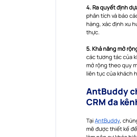
4. Ra quyết định dựa
phân tích và báo cá
hàng, xác định xu hư
thực.
5. Khả năng mở rộng
các tương tác của k
mở rộng theo quy mô
liên tục của khách 
AntBuddy ch
CRM đa kên
Tại 
AntBuddy
, chún
mẽ được thiết kế để