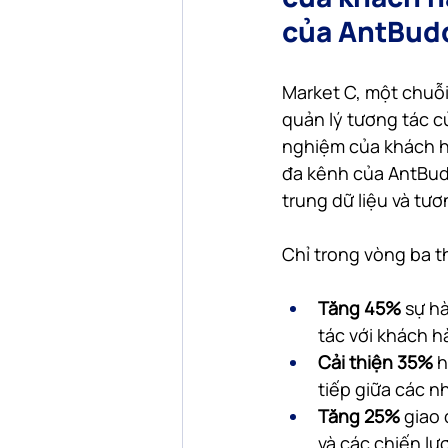
của AntBud
Market C, một chuỗi
quản lý tương tác c
nghiệm của khách hà
đa kênh của AntBud
trung dữ liệu và tư
Chỉ trong vòng ba t
Tăng 45%
 sự h
tác với khách 
Cải thiện 35%
 
tiếp giữa các n
Tăng 25% 
giao 
và các chiến lư