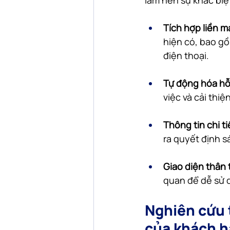
làm nên sự khác biệ
Tích hợp liền m
hiện có, bao gồ
điện thoại.
Tự động hóa hỗ 
việc và cải thiệ
Thông tin chi ti
ra quyết định s
Giao diện thân 
quan để dễ sử 
Nghiên cứu 
của khách h