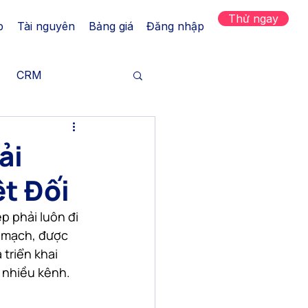
Thử ngay
p
Tài nguyên
Bảng giá
Đăng nhập
CRM
h hàng
ải
t Đối
Tăng trưởng
p phải luôn đi 
 mạch, được 
 kênh
triển khai 
 nhiều kênh.