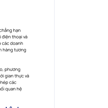
—chẳng hạn 
 điện thoại và 
p các doanh 
h hàng tương 
lo, phương 
i gian thực và 
phép các 
mối quan hệ 