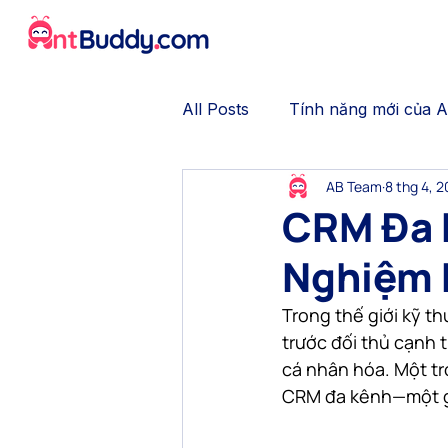
All Posts
Tính năng mới của 
AB Team
8 thg 4, 
No-code Chatbot
Gamifi
CRM Đa 
Nghiệm 
Trải nghiệm khách hàng
Trong thế giới kỹ t
trước đối thủ cạnh 
Thương mại hội thoại
Tự 
cá nhân hóa. Một tr
CRM đa kênh—một gi