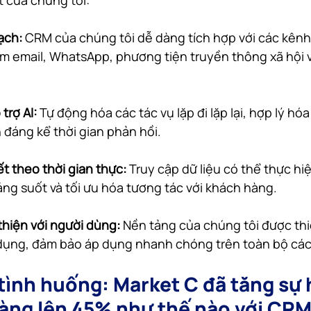
t của chúng tôi:
ạch: 
CRM của chúng tôi dễ dàng tích hợp với các kênh
m email, WhatsApp, phương tiện truyền thông xã hội 
trợ AI: 
Tự động hóa các tác vụ lặp đi lặp lại, hợp lý hóa
n đáng kể thời gian phản hồi.
ết theo thời gian thực: 
Truy cập dữ liệu có thể thực hi
áng suốt và tối ưu hóa tương tác với khách hàng.
thiện với người dùng:
 Nền tảng của chúng tôi được thiế
dụng, đảm bảo áp dụng nhanh chóng trên toàn bộ cá
tình huống: Market C đã tăng sự h
àng lên 45% như thế nào với CRM