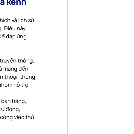
đa kênh
ích và lịch sử 
. Điều này 
 để đáp ứng 
truyền thông, 
à mang đến 
n thoại, thông 
 nhóm hỗ trợ.
 bán hàng, 
tự động, 
 công việc thủ 