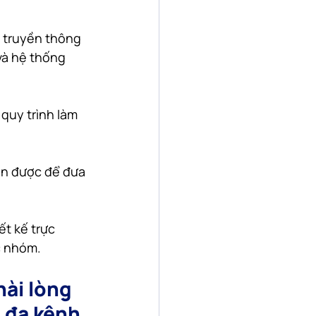
 truyền thông 
và hệ thống 
 quy trình làm 
ện được để đưa 
t kế trực 
c nhóm.
ài lòng 
 đa kênh 