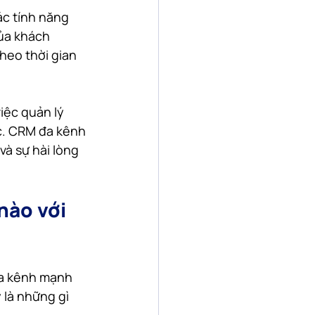
c tính năng 
ủa khách 
heo thời gian 
iệc quản lý 
c. CRM đa kênh 
à sự hài lòng 
ào với 
đa kênh mạnh 
là những gì 