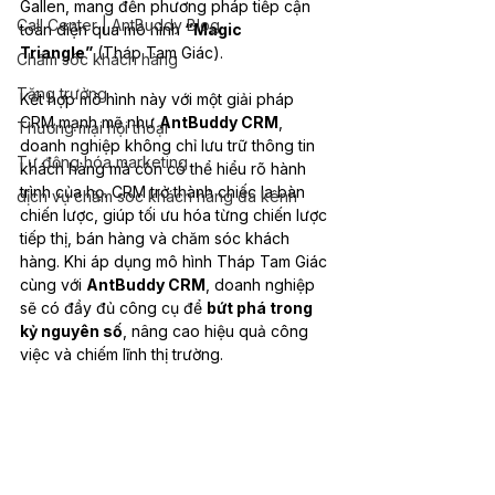
Gallen, mang đến phương pháp tiếp cận 
Call Center | AntBuddy Blog
toàn diện qua mô hình 
“Magic 
Triangle”
 (Tháp Tam Giác).
Chăm sóc khách hàng
Tăng trưởng
Kết hợp mô hình này với một giải pháp 
CRM mạnh mẽ như 
AntBuddy CRM
, 
Thương mại hội thoại
doanh nghiệp không chỉ lưu trữ thông tin 
Tự động hóa marketing
khách hàng mà còn có thể hiểu rõ hành 
trình của họ. CRM trở thành chiếc la bàn 
dịch vụ chăm sóc khách hàng đa kênh
chiến lược, giúp tối ưu hóa từng chiến lược 
tiếp thị, bán hàng và chăm sóc khách 
hàng. Khi áp dụng mô hình Tháp Tam Giác 
cùng với 
AntBuddy CRM
, doanh nghiệp 
sẽ có đầy đủ công cụ để 
bứt phá trong 
kỷ nguyên số
, nâng cao hiệu quả công 
việc và chiếm lĩnh thị trường.