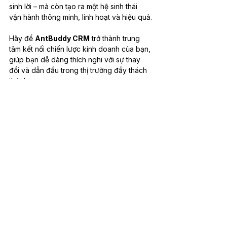
sinh lời – mà còn tạo ra một hệ sinh thái 
vận hành thông minh, linh hoạt và hiệu quả.
Hãy để 
AntBuddy CRM
 trở thành trung 
tâm kết nối chiến lược kinh doanh của bạn, 
giúp bạn dễ dàng thích nghi với sự thay 
đổi và dẫn đầu trong thị trường đầy thách 
thức! 
AntBuddy.com
 – Giải pháp Chăm sóc 
khách hàng đa kênh cho Chuỗi bán lẻ
Đăng ký trải nghiệm ngay!