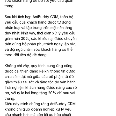
sóc khách hàng dễ bỏ sót yêu cầu quan 
trọng.
Sau khi tích hợp AntBuddy CRM, toàn bộ 
yêu cầu của khách hàng được tự động 
phân loại và tập trung trên một nền tảng 
duy nhất. Nhờ vậy, thời gian xử lý yêu cầu 
giảm hơn 30%, các khiếu nại được chuyển 
đến đúng bộ phận phụ trách ngay lập tức, 
và đội ngũ chăm sóc khách hàng có thể 
theo dõi tiến độ dễ dàng.
Không chỉ vậy, quy trình cung ứng cũng 
được cải thiện đáng kể khi thông tin được 
chia sẻ mượt mà giữa các bộ phận, từ đó 
giảm thiểu sai sót và tăng tốc độ vận hành. 
Trải nghiệm khách hàng được nâng cao rõ 
rệt, với tỷ lệ hài lòng tăng 20% chỉ sau vài 
tháng.
Điều này minh chứng rằng AntBuddy CRM 
không chỉ giúp doanh nghiệp xử lý yêu 
cầu nhanh hơn mà còn tối ưu hóa chuỗi 