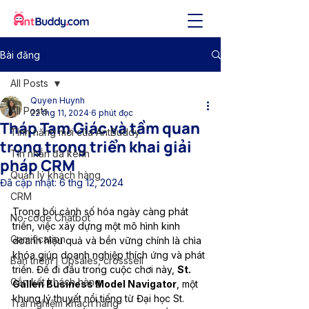
Bài đăng
All Posts
Quyen Huynh
All Posts
22 thg 11, 2024
6 phút đọc
Tháp Tam Giác và tầm quan
Tính năng mới của AntBuddy
trọng trong triển khai giải
Tin nhắn đa kênh
pháp CRM
Quản lý khách hàng
Đã cập nhật:
6 thg 12, 2024
CRM
Trong bối cảnh số hóa ngày càng phát 
No-code Chatbot
triển, việc xây dựng một mô hình kinh 
Gamification
doanh hiệu quả và bền vững chính là chìa 
khóa giúp doanh nghiệp thích ứng và phát 
Bán thêm | Upsales, crosssell
triển. Để đi đầu trong cuộc chơi này, 
St. 
Gắn kết khách hàng
Gallen Business Model Navigator
, một 
khung lý thuyết nổi tiếng từ Đại học St. 
Trải nghiệm khách hàng