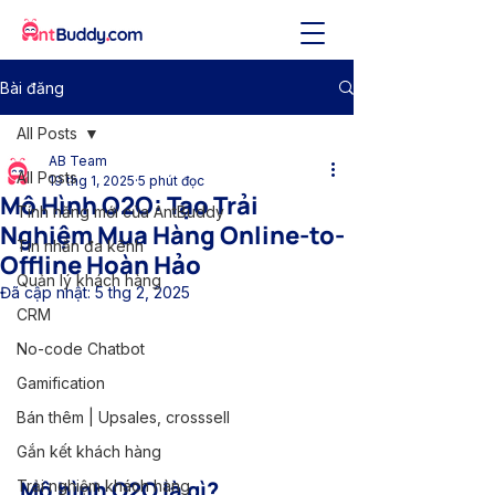
Bài đăng
All Posts
AB Team
All Posts
19 thg 1, 2025
5 phút đọc
Mô Hình O2O: Tạo Trải
Tính năng mới của AntBuddy
Nghiệm Mua Hàng Online-to-
Tin nhắn đa kênh
Offline Hoàn Hảo
Quản lý khách hàng
Đã cập nhật:
5 thg 2, 2025
CRM
No-code Chatbot
Gamification
Bán thêm | Upsales, crosssell
Gắn kết khách hàng
Mô hình O2O là gì?
Trải nghiệm khách hàng