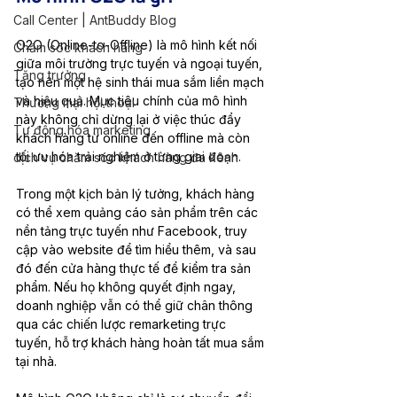
Call Center | AntBuddy Blog
O2O (Online-to-Offline) là mô hình kết nối 
Chăm sóc khách hàng
giữa môi trường trực tuyến và ngoại tuyến, 
Tăng trưởng
tạo nên một hệ sinh thái mua sắm liền mạch 
và hiệu quả. Mục tiêu chính của mô hình 
Thương mại hội thoại
này không chỉ dừng lại ở việc thúc đẩy 
Tự động hóa marketing
khách hàng từ online đến offline mà còn 
tối ưu hóa trải nghiệm ở từng giai đoạn. 
dịch vụ chăm sóc khách hàng đa kênh
Trong một kịch bản lý tưởng, khách hàng 
có thể xem quảng cáo sản phẩm trên các 
nền tảng trực tuyến như Facebook, truy 
cập vào website để tìm hiểu thêm, và sau 
đó đến cửa hàng thực tế để kiểm tra sản 
phẩm. Nếu họ không quyết định ngay, 
doanh nghiệp vẫn có thể giữ chân thông 
qua các chiến lược remarketing trực 
tuyến, hỗ trợ khách hàng hoàn tất mua sắm 
tại nhà.