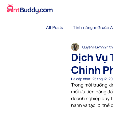
All Posts
Tính năng mới của 
Quyen Huynh
24 th
No-code Chatbot
Gamifi
Dịch Vụ 
Chinh P
Trải nghiệm khách hàng
Đã cập nhật:
25 thg 12, 2
Trong môi trường k
Thương mại hội thoại
Tự 
mối ưu tiên hàng đầ
doanh nghiệp duy tr
hành và tạo lợi thế 