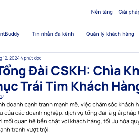
Nền tảng
Giải phá
AntBuddy
Tin nhắn đa kênh
Quản lý khách hàng
g 12, 2024
4 phút đọc
cation
Bán thêm | Upsales, crosssell
Gắn kết khác
Tổng Đài CSKH: Chìa K
hục Trái Tim Khách Hàn
Call Center | AntBuddy Blog
Chăm sóc khách hàng
024
inh doanh cạnh tranh mạnh mẽ, việc chăm sóc khách hà
động hóa marketing
dịch vụ chăm sóc khách hàng đa
u của các doanh nghiệp. dịch vụ tổng đài là giải pháp 
ì mối quan hệ bền chặt với khách hàng, tối ưu hóa quy
cạnh tranh vượt trội.