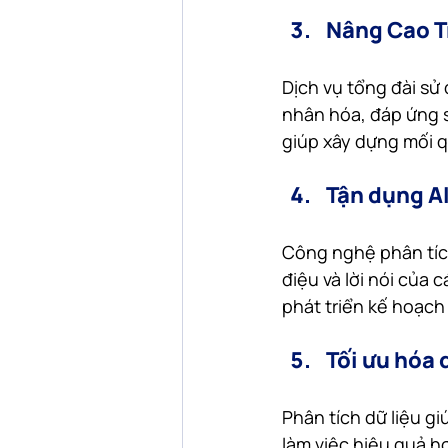
Nâng Cao T
Dịch vụ tổng đài sử
nhân hóa, đáp ứng s
giúp xây dựng mối q
Tận dụng A
Công nghệ phân tích
điệu và lời nói của 
phát triển kế hoạc
Tối ưu hóa 
Phân tích dữ liệu g
làm việc hiệu quả h