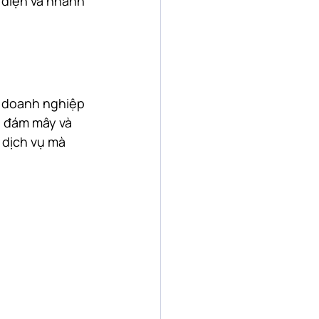
diện và nhanh 
a doanh nghiệp 
n đám mây và 
 dịch vụ mà 