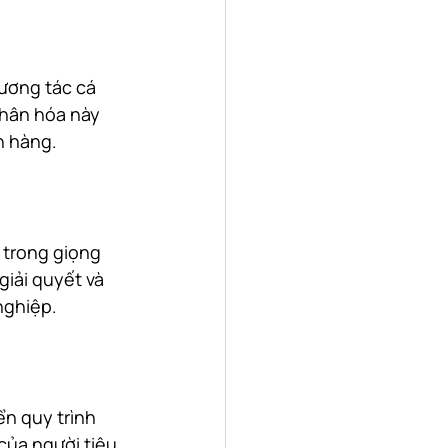
ương tác cá 
nhân hóa này 
h hàng.
 trong giọng 
giải quyết và 
nghiệp.
ển quy trình 
của người tiêu 