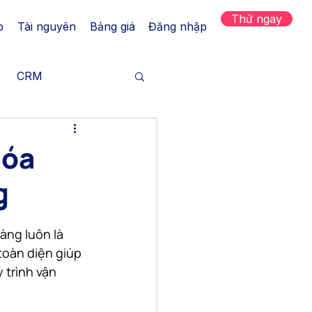
Thử ngay
p
Tài nguyên
Bảng giá
Đăng nhập
CRM
h hàng
hóa
g
Tăng trưởng
ng luôn là 
 kênh
toàn diện giúp 
 trình vận 