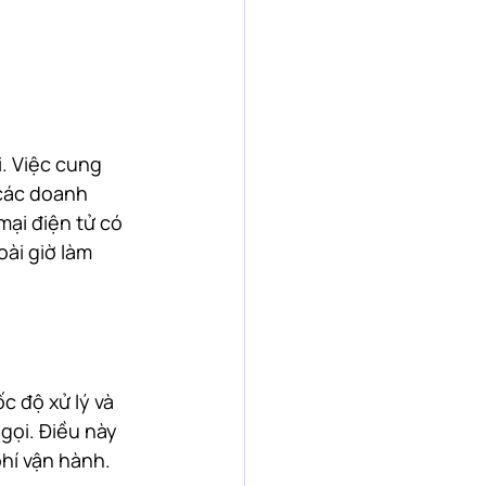
. Việc cung 
 các doanh 
ại điện tử có 
ài giờ làm 
c độ xử lý và 
gọi. Điều này 
hí vận hành.