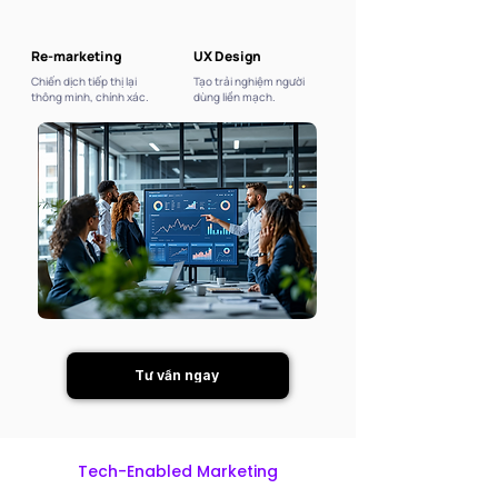
Re-marketing
UX Design
Chiến dịch tiếp thị lại
Tạo trải nghiệm người
thông minh, chính xác.
dùng liền mạch.
Tư vấn ngay
Tech-Enabled Marketing