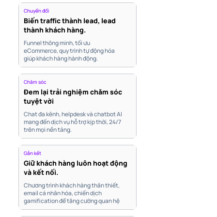
Chuyển đổi
Biến traffic thành lead, lead
thành khách hàng.
Funnel thông minh, tối ưu
eCommerce, quy trình tự động hóa
giúp khách hàng hành động.
Chăm sóc
Đem lại trải nghiệm chăm sóc
tuyệt vời
Chat đa kênh, helpdesk và chatbot AI
mang đến dịch vụ hỗ trợ kịp thời, 24/7
trên mọi nền tảng.
Gắn kết
Giữ khách hàng luôn hoạt động
và kết nối.
Chương trình khách hàng thân thiết,
email cá nhân hóa, chiến dịch
gamification để tăng cường quan hệ