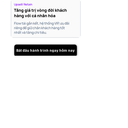
Upsell/ Retain
Tăng giá trị vòng đời khách
hàng với cá nhân hóa
Flow tái gắn kết, hệ thống VIP, ưu đãi
riêng để giữ chân khách hàng tốt
nhất và tăng chi tiêu.
Bắt đầu hành trình ngay hôm nay
Đăng ký dịch vụ tư vấn
Marketing cùng
AntBuddy