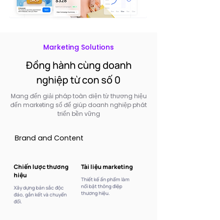
Marketing Solutions
Đồng hành cùng doanh
nghiệp từ con số 0
Mang đến giải pháp toàn diện từ thương hiệu
đến marketing số để giúp doanh nghiệp phát
triển bền vững
Brand and Content
Brand and Content
Chiến lược thương
Tài liệu marketing
hiệu
Thiết kế ấn phẩm làm
nổi bật thông điệp
Xây dựng bản sắc độc
thương hiệu.
đáo, gắn kết và chuyển
đổi.