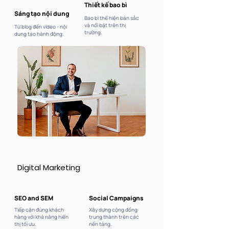
Thiết kế bao bì
Sáng tạo nội dung
Bao bì thể hiện bản sắc
và nổi bật trên thị
Từ blog đến video - nội
trường.
dung tạo hành động.
Digital Marketing
Digital Marketing
SEO and SEM
Social Campaigns
Tiếp cận đúng khách
Xây dựng cộng đồng
hàng với khả năng hiển
trung thành trên các
thị tối ưu.
nền tảng.