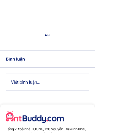
Bình luận
[Cập nhật] Tổng hợp
[Cập nhật] Tổn
Viết bình luận...
tính năng mới tháng
tính năng mới 
1/2026
12/2025
Tầng 2, toà nhà TOONG, 126 Nguyễn Thị Minh Khai,