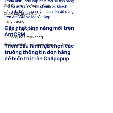
Team AntBuddy cập nhật một số tính năng 
Call Center | AntBuddy Blog
mới tối ưu trải nghiệm chăm sóc khách 
hàng đa kênh, quản lý nhân viên dễ dàng 
Chăm sóc khách hàng
trên AntCRM và Mobile App
Tăng trưởng
Cập nhật tính năng mới trên 
Thương mại hội thoại
AntCRM
Tự động hóa marketing
Thêm cấu hình lựa chọn các 
dịch vụ chăm sóc khách hàng đa kênh
trường thông tin đơn hàng 
để hiển thị trên Callpopup