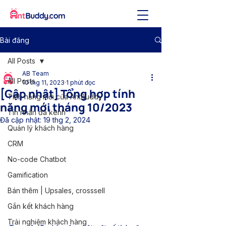
Bài đăng
All Posts
AB Team
All Posts
10 thg 11, 2023
1 phút đọc
[Cập nhật] Tổng hợp tính
Tính năng mới của AntBuddy
năng mới tháng 10/2023
Tin nhắn đa kênh
Đã cập nhật:
19 thg 2, 2024
Quản lý khách hàng
CRM
No-code Chatbot
Gamification
Bán thêm | Upsales, crosssell
Gắn kết khách hàng
Trải nghiệm khách hàng