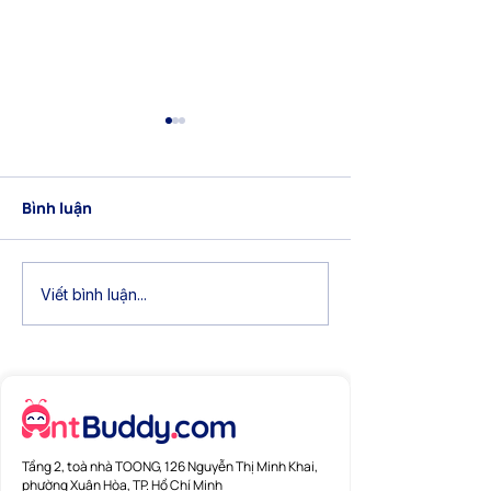
Bình luận
[Cập nhật] Tổng hợp
[Cập nhật] Tổn
Viết bình luận...
tính năng mới tháng
tính năng mới 
1/2026
12/2025
Tầng 2, toà nhà TOONG, 126 Nguyễn Thị Minh Khai,
phường Xuân Hòa, TP. Hồ Chí Minh