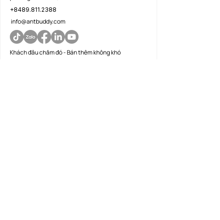
+8489.811.2388
info@antbuddy.com
Khách đâu chăm đó - Bán thêm không khó
Nền tảng
Quản lý khách hàng
Tổng đài đa kênh
AI và tự động hoá
Gamification
Dữ liệu khách hàng
Tính hợp dữ liệu