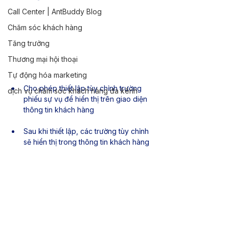
Call Center | AntBuddy Blog
Chăm sóc khách hàng
Tăng trưởng
Thương mại hội thoại
Tự động hóa marketing
Cho phép thiết lập tùy chỉnh trường 
dịch vụ chăm sóc khách hàng đa kênh
phiếu sự vụ để hiển thị trên giao diện 
thông tin khách hàng
Sau khi thiết lập, các trường tùy chỉnh 
sẽ hiển thị trong thông tin khách hàng