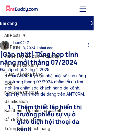
Bài đăng
All Posts
lntm0247
All Posts
8 thg 8, 2024
1 phút đọc
[Cập nhật] Tổng hợp tính
Tính năng mới của AntBuddy
năng mới tháng 07/2024
Tin nhắn đa kênh
Đã cập nhật:
2 thg 1, 2025
Quản lý khách hàng
Team AntBuddy cập nhật một số tính năng 
mới trong tháng 07/2024 nhằm tối ưu trải 
CRM
nghiệm chăm sóc khách hàng đa kênh, 
No-code Chatbot
quản lý nhân viên dễ dàng trên 
ANTCRM.
Gamification
Thêm thiết lập hiển thị 
Bán thêm | Upsales, crosssell
trường phiếu sự vụ ở 
Gắn kết khách hàng
giao diện hội thoại đa 
kênh
Trải nghiệm khách hàng