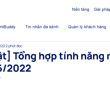
Nền tảng
Giải phá
AntBuddy
Tin nhắn đa kênh
Quản lý khách hàng
2022
2 phút đọc
cation
Bán thêm | Upsales, crosssell
Gắn kết khác
t] Tổng hợp tính năng 
6/2022
Call Center | AntBuddy Blog
Chăm sóc khách hàng
4
động hóa marketing
dịch vụ chăm sóc khách hàng đa