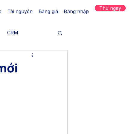
Thử ngay
p
Tài nguyên
Bảng giá
Đăng nhập
CRM
h hàng
mới
Tăng trưởng
 kênh