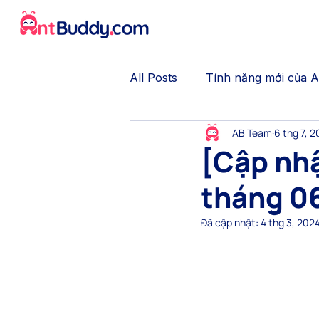
All Posts
Tính năng mới của 
AB Team
6 thg 7, 
No-code Chatbot
Gamifi
[Cập nhậ
tháng 0
Trải nghiệm khách hàng
Đã cập nhật:
4 thg 3, 202
Thương mại hội thoại
Tự 