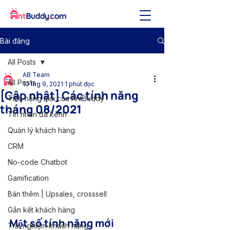
Bài đăng
All Posts
AB Team
All Posts
10 thg 9, 2021
1 phút đọc
[Cập nhật] Các tính năng
Tính năng mới của AntBuddy
tháng 08/2021
Tin nhắn đa kênh
Quản lý khách hàng
CRM
No-code Chatbot
Gamification
Bán thêm | Upsales, crosssell
Gắn kết khách hàng
Một số tính năng mới
Trải nghiệm khách hàng