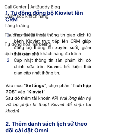
Call Center | AntBuddy Blog
1.
 Tự động đồng bộ Kioviet lên 
Chăm sóc khách hàng
CRM
Tăng trưởng
Tạo & cập nhật thông tin giao dịch từ 
Thương mại hội thoại
kênh Kioviet trực tiếp lên CRM giúp 
Tự động hóa marketing
đồng bộ thông tin xuyên suốt, giảm 
dịch vụ chăm sóc khách hàng đa kênh
thời gian chờ
Cập nhật thông tin sản phẩm khi có 
chỉnh sửa trên Kioviet: tiết kiệm thời 
gian cập nhật thông tin. 
Vào mục “
Settings
”, chọn phần “
Tích hợp 
POS
” vào “
Kioviet
”
Sau đó thêm tài khoán API 
(vui lòng liên hệ 
với bộ phận kĩ thuật Kioviet để nhận tài 
khoản)
2. Thêm danh sách lịch sử theo 
dõi cài đặt Omni 