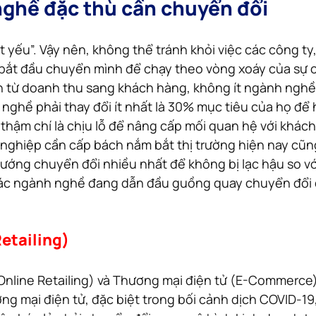
ghề đặc thù cần chuyển đổi
t yếu”. Vậy nên, không thể tránh khỏi việc các công ty
 bắt đầu chuyển mình để chạy theo vòng xoáy của sự c
n từ doanh thu sang khách hàng, không ít ngành nghề
g nghề phải thay đổi ít nhất là 30% mục tiêu của họ để
thậm chí là chịu lỗ để nâng cấp mối quan hệ với khách
nghiệp cần cấp bách nắm bắt thị trường hiện nay cũn
ớng chuyển đổi nhiều nhất để không bị lạc hậu so với
các ngành nghề đang dẫn đầu guồng quay chuyển đổi 
etailing)
(Online Retailing) và Thương mại điện tử (E-Commerce)
g mại điện tử, đặc biệt trong bối cảnh dịch COVID-19,