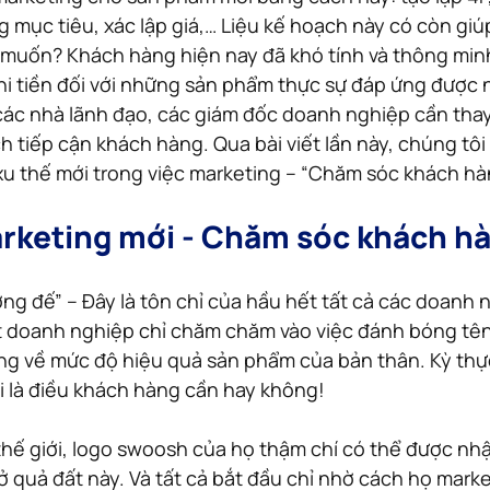
g mục tiêu, xác lập giá,… Liệu kế hoạch này có còn giú
muốn? Khách hàng hiện nay đã khó tính và thông minh
chi tiền đối với những sản phẩm thực sự đáp ứng được 
 các nhà lãnh đạo, các giám đốc doanh nghiệp cần thay 
h tiếp cận khách hàng. Qua bài viết lần này, chúng tôi 
u thế mới trong việc marketing – “Chăm sóc khách hà
rketing mới - Chăm sóc khách h
ng đế” – Đây là tôn chỉ của hầu hết tất cả các doanh 
ít doanh nghiệp chỉ chăm chăm vào việc đánh bóng tên
g về mức độ hiệu quả sản phẩm của bản thân. Kỳ thực
 là điều khách hàng cần hay không!
thế giới, logo swoosh của họ thậm chí có thể được nhậ
 quả đất này. Và tất cả bắt đầu chỉ nhờ cách họ marke