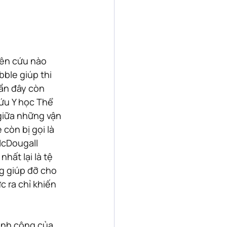
iên cứu nào 
ble giúp thi 
ần đây còn 
ứu Y học Thể 
giữa những vận 
còn bị gọi là 
McDougall 
hất lại là tệ 
g giúp đỡ cho 
 ra chỉ khiến 
ành công của 