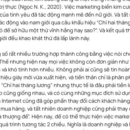
trị thực (Ngọc N. K., 2020). Việc marketing biến kim c
 của tình yêu đã tác động mạnh mẽ đến nữ giới. Và tất 
ác động vào nam giới qua câu khẩu hiệu “Chỉ hai thán
nhỏ để sở hữu một thứ vĩnh hằng hay sao?”. Và kết quả th
giới đều khao khát thứ đá lấp lánh này.
ng số rất nhiều trường hợp thành công bằng việc nói c
. Thế nhưng hiện nay mọi việc không còn đơn giản như 
và khó tính hơn nhiều. Không phải ai cũng sẽ tin hoàn 
iệu giày mới vừa xuất hiện, và tiền thân chỉ là phân p
 “Chỉ hai tháng lương” nhưng thực tế là đâu phải tiền 
ào cũng giống nhau, và có cùng những mục đích sử dụ
a Internet cũng đã góp phần thay đổi cách khách hàng
ua hàng, và tất nhiên doanh nghiệp cũng phải thay đ
à thượng đế”. Hiện nay, để có thể thực hiện việc marke
 quá trình tương tác 2 chiều. Nghĩa là doanh nghiệp và