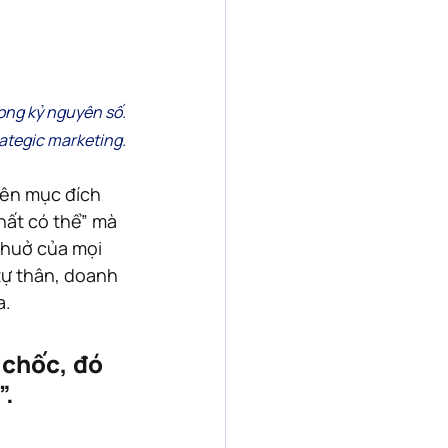
ong kỷ nguyên số.
ategic marketing.
nên mục đích 
ất có thể” mà 
thuở của mọi 
tự thân, doanh 
. 
 chốc, đó 
”.