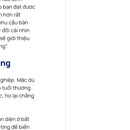
p bạn đạt được 
 hơn rất 
nhu cầu bản 
đổi cái nhìn 
sẽ giới thiệu 
ng”.
àng
nghiệp. Mặc dù 
 tuổi thương 
, họ lại chẳng 
n diện ở bất 
ting để biến 