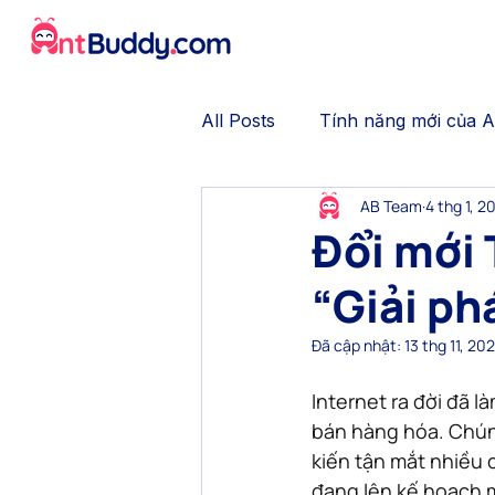
All Posts
Tính năng mới của 
AB Team
4 thg 1, 2
No-code Chatbot
Gamifi
Đổi mới 
“Giải ph
Trải nghiệm khách hàng
Đã cập nhật:
13 thg 11, 20
Thương mại hội thoại
Tự 
Internet ra đời đã l
bán hàng hóa. Chún
kiến tận mắt nhiều 
đang lên kế hoạch m