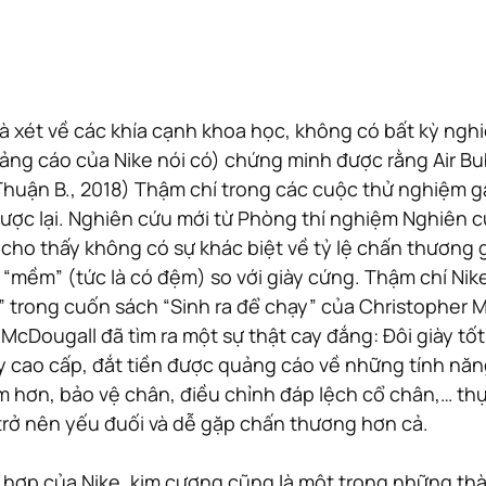
à xét về các khía cạnh khoa học, không có bất kỳ ngh
ng cáo của Nike nói có) chứng minh được rằng Air Bub
huận B., 2018) Thậm chí trong các cuộc thử nghiệm g
ợc lại. Nghiên cứu mới từ Phòng thí nghiệm Nghiên c
ho thấy không có sự khác biệt về tỷ lệ chấn thương 
“mềm” (tức là có đệm) so với giày cứng. Thậm chí Nike 
” trong cuốn sách “Sinh ra để chạy” của Christopher 
McDougall đã tìm ra một sự thật cay đắng: Đôi giày tốt n
y cao cấp, đắt tiền được quảng cáo về những tính năn
 hơn, bảo vệ chân, điều chỉnh đáp lệch cổ chân,… thực
rở nên yếu đuối và dễ gặp chấn thương hơn cả. 
 hợp của Nike, kim cương cũng là một trong những th