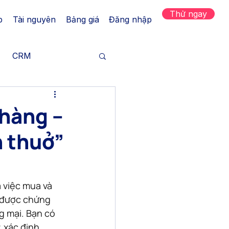
Thử ngay
p
Tài nguyên
Bảng giá
Đăng nhập
CRM
h hàng
 hàng –
n thuở”
Tăng trưởng
 kênh
 việc mua và 
 được chứng 
 mại. Bạn có 
 xác định 