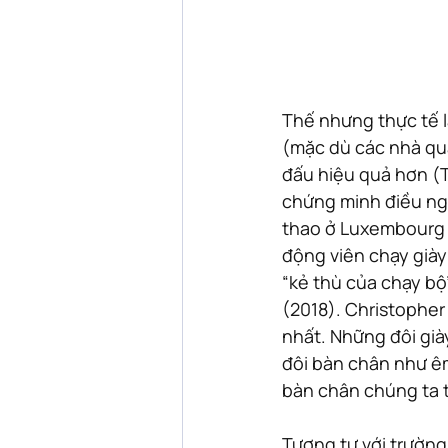
Thế nhưng thực tế l
(mặc dù các nhà quả
đấu hiệu quả hơn (T
chứng minh điều ngư
thao ở Luxembourg c
động viên chạy giày 
“kẻ thù của chạy bộ
(2018). Christopher 
nhất. Những đôi già
đôi bàn chân như êm
bàn chân chúng ta t
Tương tự với trường